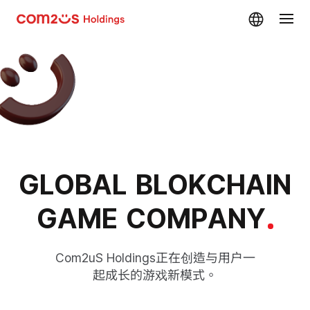
skip navigation
G
L
O
B
A
L
B
L
O
K
C
H
A
I
N
G
L
O
B
A
L
B
L
O
K
C
H
A
I
N
G
L
O
B
A
L
B
L
O
K
C
H
A
I
N
G
A
M
E
C
O
M
P
A
N
Y
G
A
M
E
C
O
M
P
A
N
Y
Com2uS Holdings正在创造与用户一
G
A
M
E
C
O
M
P
A
N
Y
起成长的游戏新模式。