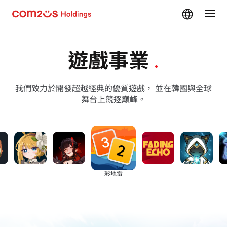
skip navigation
遊戲事業
.
我們致力於開發超越經典的優質遊戲， 並在韓國與全球
舞台上競逐巔峰。
消逝迴響