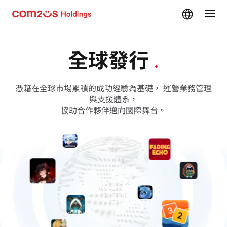
skip navigation
全球發行
.
憑藉在全球市場累積的成功經驗為基礎， 運營業務管理
與支援體系，
協助合作夥伴邁向國際舞台。